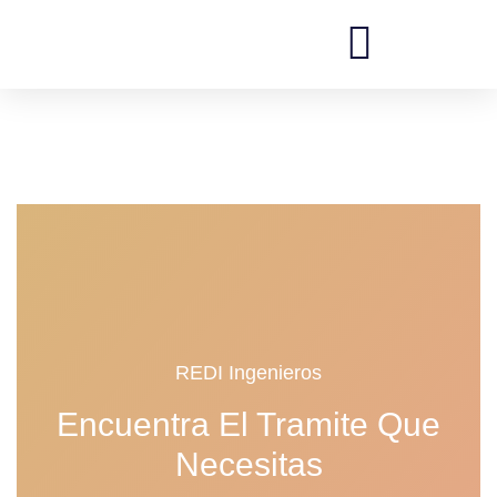
Saltar
al
REDI Ingenieros
contenido
REDI Ingenieros
Encuentra El Tramite Que
Necesitas