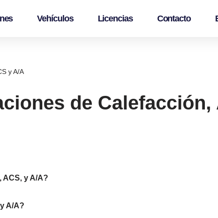
ones
Vehículos
Licencias
Contacto
CS y A/A
laciones de Calefacción,
, ACS, y A/A?
 y A/A?