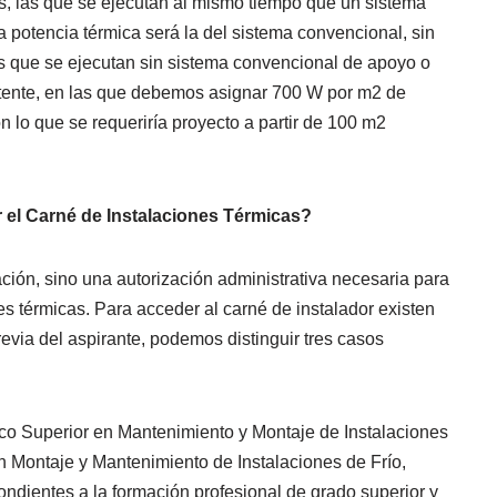
res, las que se ejecutan al mismo tiempo que un sistema
 potencia térmica será la del sistema convencional, sin
nes que se ejecutan sin sistema convencional de apoyo o
stente, en las que debemos asignar 700 W por m2 de
n lo que se requeriría proyecto a partir de 100 m2
 el Carné de Instalaciones Térmicas?
lación, sino una autorización administrativa necesaria para
es térmicas. Para acceder al carné de instalador existen
previa del aspirante, podemos distinguir tres casos
nico Superior en Mantenimiento y Montaje de Instalaciones
en Montaje y Mantenimiento de Instalaciones de Frío,
ondientes a la formación profesional de grado superior y