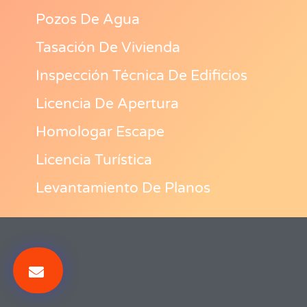
Pozos De Agua
Tasación De Vivienda
Inspección Técnica De Edificios
Licencia De Apertura
Homologar Escape
Licencia Turística
Levantamiento De Planos