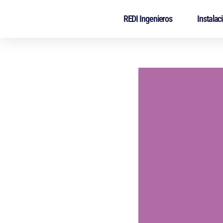
REDI Ingenieros
Instalac
Saltar
al
contenido