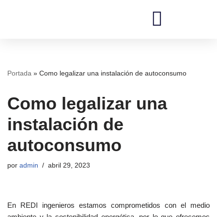
Saltar
al
REDI Ingenieros
contenido
Portada
»
Como legalizar una instalación de autoconsumo
Como legalizar una
instalación de
autoconsumo
por
admin
abril 29, 2023
En REDI ingenieros estamos comprometidos con el medio
ambiente y la sostenibilidad energética, por lo que ofrecemos