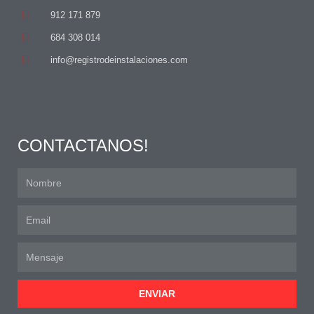
912 171 879
684 308 014
info@registrodeinstalaciones.com
CONTACTANOS!
ENVIAR