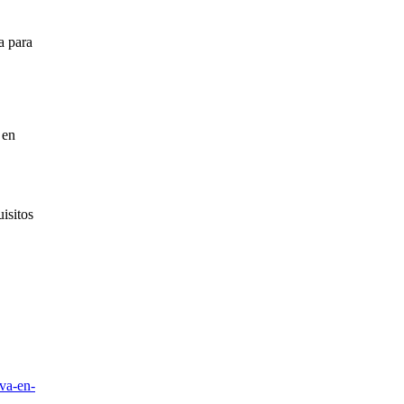
a para
 en
isitos
iva-en-