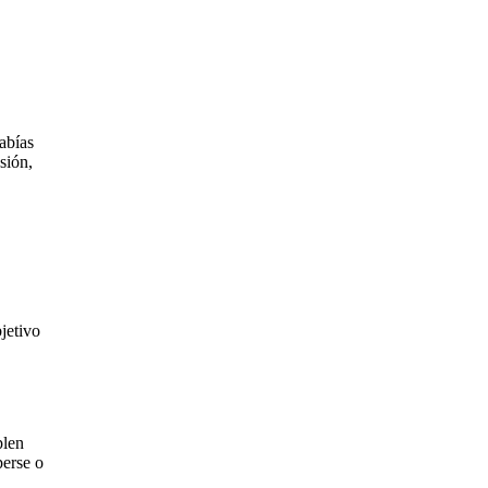
sabías
sión,
jetivo
plen
perse o