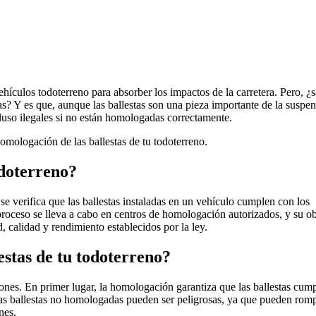
ehículos todoterreno para absorber los impactos de la carretera. Pero, ¿
as? Y es que, aunque las ballestas son una pieza importante de la suspen
cluso ilegales si no están homologadas correctamente.
homologación de las ballestas de tu todoterreno.
odoterreno?
se verifica que las ballestas instaladas en un vehículo cumplen con los
e proceso se lleva a cabo en centros de homologación autorizados, y su ob
, calidad y rendimiento establecidos por la ley.
estas de tu todoterreno?
zones. En primer lugar, la homologación garantiza que las ballestas cum
 Las ballestas no homologadas pueden ser peligrosas, ya que pueden rom
nes.