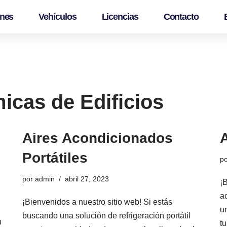
ones
Vehículos
Licencias
Contacto
icas de Edificios
Aires Acondicionados
Portátiles
p
por
admin
abril 27, 2023
¡
a
¡Bienvenidos a nuestro sitio web! Si estás
u
buscando una solución de refrigeración portátil
n
t