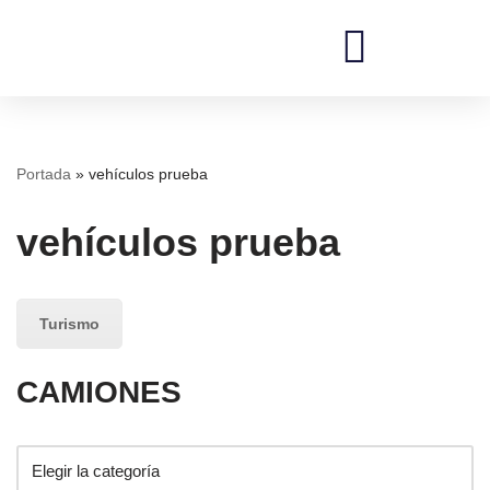
Saltar
al
contenido
REDI Ingenieros
Portada
»
vehículos prueba
vehículos prueba
Turismo
CAMIONES