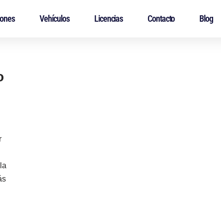
iones
Vehículos
Licencias
Contacto
Blog
o
r
la
ás