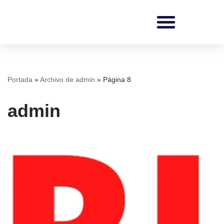
Saltar
al
contenido
REDI Ingenieros
Portada
»
Archivo de admin
»
Página 8
admin